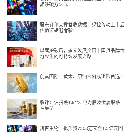
额跌破万亿元
股东订单支撑营收数据，绿控传动上市后
估值逻辑迎考验
以唇护破局，多元发展突围｜国货品牌传
奇今生的可持续发展之路
创富国际：黄金、原油为何成避险首选？
收评：沪指跌1.61% 电力股及金属股跌
幅靠前
凯普生物：拟斥资7500万元至1.5亿元回