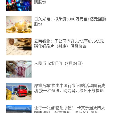
购股份
日久光电：拟斥资5000万元至1亿元回购
股份
云南锗业：子公司签订5.7亿至8.55亿元
磷化铟晶片（衬底）供货协议
人民币市场汇价（7月24日）
犀重汽车“换电中国行”忻州站活动圆满成
功 换一种盈法，助力晋北绿色干线提速
让每一公里“物超所值”：卡文乐途凭四大
效能法则，解锁重载、城配盈利密码