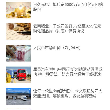
日久光电：拟斥资5000万元至1亿元回购
股份
云南锗业：子公司签订5.7亿至8.55亿元
磷化铟晶片（衬底）供货协议
人民币市场汇价（7月24日）
犀重汽车“换电中国行”忻州站活动圆满成
功 换一种盈法，助力晋北绿色干线提速
让每一公里“物超所值”：卡文乐途凭四大
效能法则，解锁重载、城配盈利密码