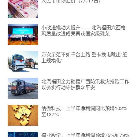
人民币市场汇价（7月17日）
小改进撬动大提升 ——北汽福田六西格
玛质量改进成果再获国家级殊荣
万次示范不如千台上路 重卡换电跳出“纸
上规模化”
北汽福田全力驰援广西防汛救灾抢险工作
以务实行动守护群众平安
纳微科技：上半年净利润同比预增102%
至137%
德业股份：上半年净利润预增75%到79%