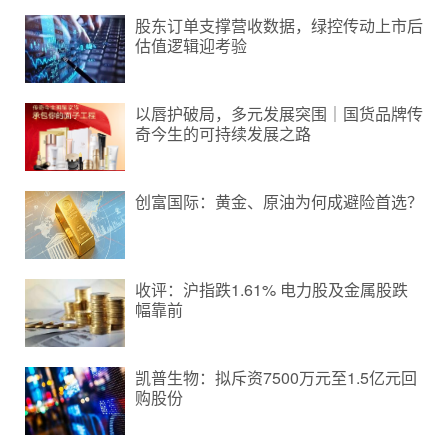
股东订单支撑营收数据，绿控传动上市后
估值逻辑迎考验
以唇护破局，多元发展突围｜国货品牌传
奇今生的可持续发展之路
创富国际：黄金、原油为何成避险首选？
收评：沪指跌1.61% 电力股及金属股跌
幅靠前
凯普生物：拟斥资7500万元至1.5亿元回
购股份