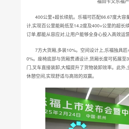
福田卡文乐福
400公里+超长续航。乐福可匹配66.67度
计,实现百公里能耗低至14.2度及400+公里的超
订单,都能从容应对,让用户能够全身心投入高效运
7方大货厢,多装10%。空间设计上,乐福独具
0%。座椅底部与货厢贯通设计,货厢长度可拓展至
门,叉车直接装卸,大幅提升了货物装卸效率。此外,
休憩空间,实现舒适与高效的双赢。