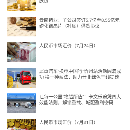
股份
云南锗业：子公司签订5.7亿至8.55亿元
磷化铟晶片（衬底）供货协议
人民币市场汇价（7月24日）
犀重汽车“换电中国行”忻州站活动圆满成
功 换一种盈法，助力晋北绿色干线提速
让每一公里“物超所值”：卡文乐途凭四大
效能法则，解锁重载、城配盈利密码
人民币市场汇价（7月21日）