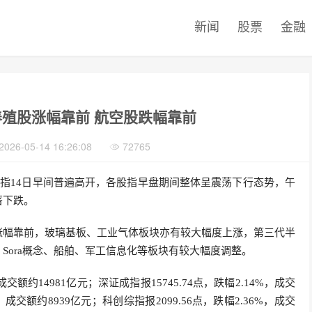
新闻
股票
金融
养殖股涨幅靠前 航空股跌幅靠前
2026-05-14 16:26:08
72765
股指14日早间普遍高开，各股指早盘期间整体呈震荡下行态势，午
著下跌。
涨幅靠前，玻璃基板、工业气体板块亦有较大幅度上涨，第三代半
Sora概念、船舶、军工信息化等板块有较大幅度调整。
成交额约14981亿元；深证成指报15745.74点，跌幅2.14%，成交
%，成交额约8939亿元；科创综指报2099.56点，跌幅2.36%，成交