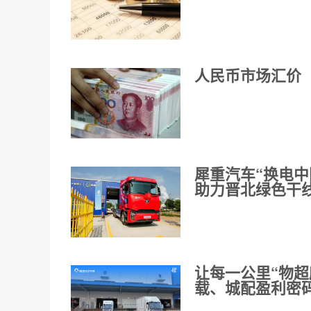
人民币市场汇价（
犀重汽车“换电中
助力晋北绿色干
让每一公里“物
载、城配盈利密