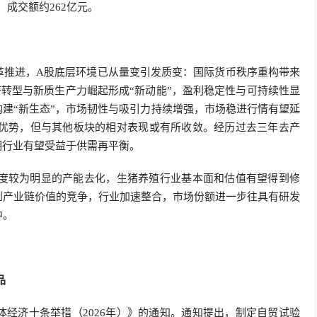
3%，成交额约262亿元。
革推进，A股底层环境已从量变引发质变：国际
货币
秩序重构带来
济转型与新质生产力崛起形成“新动能”，盈利稳定性与可持续性显
构建“新生态”，市场韧性与吸引力持续增强，市场稳进行情有望延
有优势，但与其他板块的相对表现或有所收敛。经历过去三年去产
期行业有望受益于供需再平衡。
幅度较为明显的产能去化，生猪养殖行业基本面和估值有望得到修
到产业链价值的竞争，行业加速整合，市场份额进一步往具有研发
中。
品
经济十条举措（2026年）》的通知。通知提出，制定自贸试验