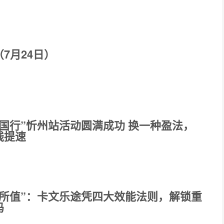
7月24日）
国行”忻州站活动圆满成功 换一种盈法，
线提速
超所值”：卡文乐途凭四大效能法则，解锁重
码