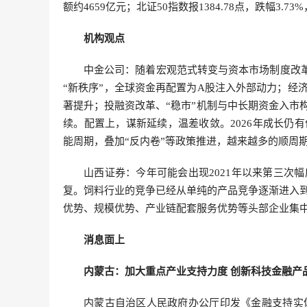
额约4659亿元；北证50指数报1384.78点，跌幅3.7
机构观点
中金公司
：随着
宏观
范式转变与资本市场制度改
“新秩序”，全球资金再配置为A股注入外部动力；经
著提升；投融资改革、“稳市”机制与中长期资金入市
续。配置上，谋新延续，温差收敛。2026年成长仍
能周期，叠加“反内卷”等政策推进，越来越多的顺周
山西证券：今年可能会出现2021年以来第三次
复。饲料行业的竞争已经从单纯的产品竞争逐渐进入
优势、规模优势、产业链配套服务优势等头部企业集
消息面上
内蒙古：加大重点产业支持力度 创新科技金融产
内蒙古自治区人民政府办公厅印发《金融支持实体