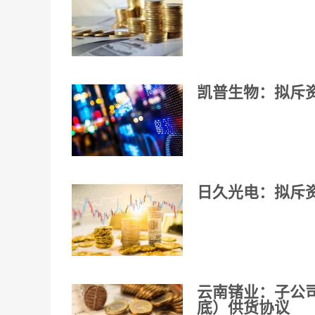
凯普生物：拟斥资
日久光电：拟斥资
云南锗业：子公司
底）供货协议