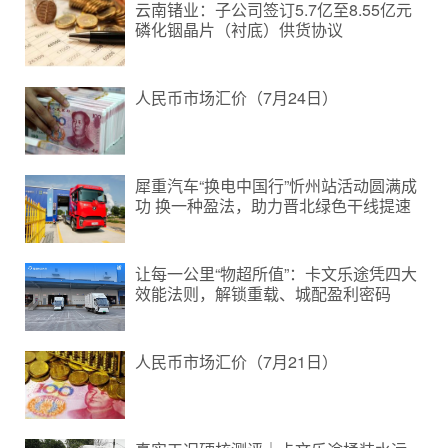
云南锗业：子公司签订5.7亿至8.55亿元
磷化铟晶片（衬底）供货协议
人民币市场汇价（7月24日）
犀重汽车“换电中国行”忻州站活动圆满成
功 换一种盈法，助力晋北绿色干线提速
让每一公里“物超所值”：卡文乐途凭四大
效能法则，解锁重载、城配盈利密码
人民币市场汇价（7月21日）