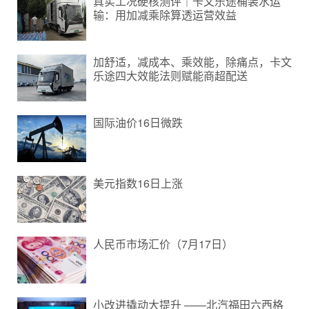
真实工况硬核测评｜卡文乐途桶装水运
输：用加减乘除算透运营效益
加舒适，减成本、乘效能，除痛点，卡文
乐途四大效能法则赋能商超配送
国际油价16日微跌
美元指数16日上涨
人民币市场汇价（7月17日）
小改进撬动大提升 ——北汽福田六西格